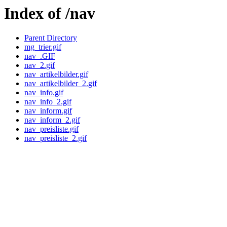
Index of /nav
Parent Directory
mg_trier.gif
nav_.GIF
nav_2.gif
nav_artikelbilder.gif
nav_artikelbilder_2.gif
nav_info.gif
nav_info_2.gif
nav_inform.gif
nav_inform_2.gif
nav_preisliste.gif
nav_preisliste_2.gif